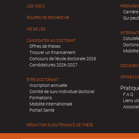
L'ED NSCO
PRÉPARER
Carrière
ÉQUIPES DE RECHERCHE
Qui peut
VIE DE L'ED
INTERNAT
Cotutell
CANDIDATER AU DOCTORAT
Doctora
Offres de thèses
Mobilité
Trouver un financement
Concours de l'école doctorale 2026
Candidatures 2026-2027
DOCUMENT
OFFRES D'
ÊTRE DOCTORANT
Inscription annuelle
Pratiqu
Comité de suivi individuel doctoral
F.A.Q
Formations
Liens uti
Mobilité internationale
Associa
Portail Santé
RÉDACTION & SOUTENANCE DE THÈSE