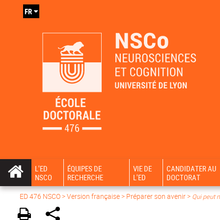
FR
L'ED
ÉQUIPES DE
VIE DE
CANDIDATER AU
NSCO
RECHERCHE
L'ED
DOCTORAT
ED 476 NSCO
>
Version française
>
Préparer son avenir
>
Qui peut m