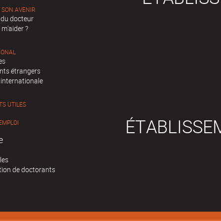
 SON AVENIR
 du docteur
 m'aider ?
IONAL
es
nts étrangers
 internationale
S UTILES
ÉTABLISSE
EMPLOI
e
les
tion de doctorants